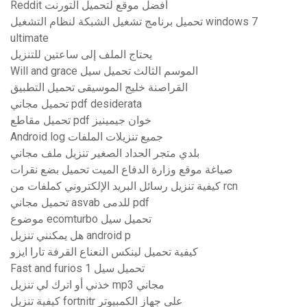
Reddit أفضل موقع لتحميل التورنت
تحميل برنامج تشغيل الشبكة لنظام التشغيل windows 7
ultimate
يحتاج الملف إلى ساعتين للتنزيل
Will and grace الموسم الثالث تحميل سيل
القراصنة خليج الموسيقى تحميل التطبيق
تحميل مجاني pdf desiderata
تحميل مقاطع pdf خوان جيمينيز
Android log جميع تنزيلات الملفات
بلدي متجر الحداد الصغير تنزيل ملف مجاني
صياغة موقع وزارة الدفاع الميت تحميل بضع نقرات
كيفية تنزيل رسائل البريد الإلكتروني كملفات من rcn
تحميل مجاني asvab للدمى pdf
موضوع ecomturbo تحميل سيل
هل يمكنني تنزيل android p
كيفية تحميل لينكس النعناع القرفة تارا ايزو
Fast and furios 1 تحميل سيل
خذني أو اترك لي تنزيل mp3 مجاني
كيفية تنزيل fortnitr على جهاز الكمبيوتر