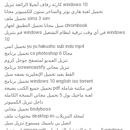
كارثة زفاف أنجيلا الرائعة تنزيل windows 10
تحميل لعبة هاري بوتر والساحر ستون للكمبيوتر مجانا
تحميل ملف sims 3 sim
سيل مجانا تحميل التطبيق لجهاز chrombook
قم بتنزيل windows في أي وقت ترقية لنظام التشغيل windows
10
تحميل انمي yu yu hakusho sub indo mp4
تحميل برنامج cs photoshop 6 مجانًا
تنزيل الفيديو لمتصفح جوجل كروم
برنامج screencastify تنزيل مجاني
القط يعيد تحميل الإنجليزية يصفه سيل
تحميل برنامج windows 10 english iso torrent
تحميل جميع الكتب بصيغة pdf في مكتبة شاملة
لعبة ماجيك بول 5 تحميل مجاني النسخة الكاملة
داخل تنزيل الكمبيوتر
تحميل مجاني bodyboss
محتويات ملف desktop.ini لمجلد التنزيلات
اتصل بي باسمك مسموع تنزيل سيل
قم بتنزيل omega usb إلى برنامج التشغيل التسلسلي windows