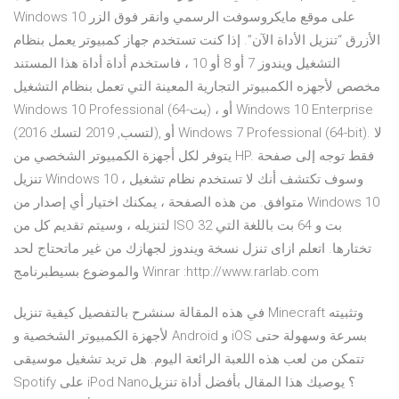
Windows 10 على موقع مايكروسوفت الرسمي وانقر فوق الزر
الأزرق “تنزيل الأداة الآن”. إذا كنت تستخدم جهاز كمبيوتر يعمل بنظام
التشغيل ويندوز 7 أو 8 أو 10 ، فاستخدم أداة أداة هذا المستند
مخصص لأجهزه الكمبيوتر التجارية المعينة التي تعمل بنظام التشغيل
Windows 10 Professional (64-بت) ، أو Windows 10 Enterprise
(2016 لتسب, 2019 لتسك), أو Windows 7 Professional (64-bit). لا
يتوفر لكل أجهزة الكمبيوتر الشخصي من HP. فقط توجه إلى صفحة
تنزيل Windows 10 ، وسوف تكتشف أنك لا تستخدم نظام تشغيل
متوافق. من هذه الصفحة ، يمكنك اختيار أي إصدار من Windows 10
لتنزيله ، وسيتم تقديم كل من ISO 32 بت و 64 بت باللغة التي
تختارها. اتعلم ازاى تنزل نسخة ويندوز لجهازك من غير ماتحتاج لحد
والموضوع بسيطبرنامج Winrar :http://www.rarlab.com
في هذه المقالة سنشرح بالتفصيل كيفية تنزيل Minecraft وتثبيته
لأجهزة الكمبيوتر الشخصية و Android و iOS بسرعة وسهولة حتى
تتمكن من لعب هذه اللعبة الرائعة اليوم. هل تريد تشغيل موسيقى
Spotify على iPod Nano؟ يوصيك هذا المقال بأفضل أداة تنزيل