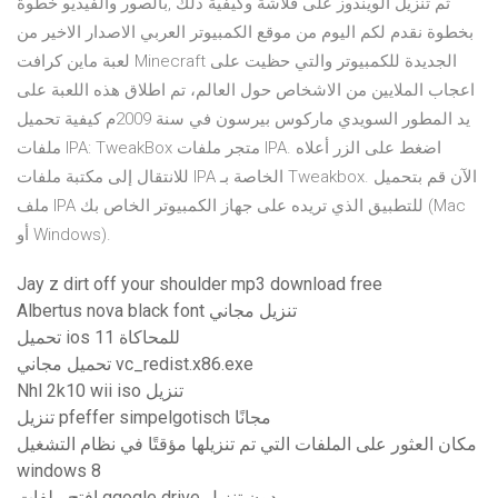
ثم تنزيل الويندوز على فلاشة وكيفية ذلك ,بالصور والفيديو خطوة
بخطوة نقدم لكم اليوم من موقع الكمبيوتر العربي الاصدار الاخير من
لعبة ماين كرافت Minecraft الجديدة للكمبيوتر والتي حظيت على
اعجاب الملايين من الاشخاص حول العالم، تم اطلاق هذه اللعبة على
يد المطور السويدي ماركوس بيرسون في سنة 2009م كيفية تحميل
ملفات IPA: TweakBox متجر ملفات IPA. اضغط على الزر أعلاه
للانتقال إلى مكتبة ملفات IPA الخاصة بـ Tweakbox. الآن قم بتحميل
ملف IPA للتطبيق الذي تريده على جهاز الكمبيوتر الخاص بك (Mac
أو Windows).
Jay z dirt off your shoulder mp3 download free
Albertus nova black font تنزيل مجاني
تحميل ios 11 للمحاكاة
تحميل مجاني vc_redist.x86.exe
Nhl 2k10 wii iso تنزيل
تنزيل pfeffer simpelgotisch مجانًا
مكان العثور على الملفات التي تم تنزيلها مؤقتًا في نظام التشغيل
windows 8
افتح ملفات ggogle drive بدون تنزيل