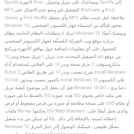
Spotify لأجهزة iPod ، ويساعدك على تنزيل وتحويل Spotify إلى
MP3 للتشغيل في وضع عدم الاتصال على iPod nano و iPod
classic و iPod shuffle وأي مشغل MP3. ملاحظة: قبل تثبيت نظام
Windows 10، تحقق للتأكد من استيفاء جهاز الكمبيوتر الشخصي
لديك لـ متطلبات النظام الخاصة بنظام Windows 10. ونوصيك أيضًا
بزيارة موقع ويب الشركة المُصنِّعة لجهاز الكمبيوتر الشخصي
للحصول على أي معلومات إضافية حول توافق الأجهزة وبرامج
التشغيل المحدثة. حدد تنزيل 1.تنزيل نسخة وندز 10 iso من موقع
مايكروسوفت; 2.حرق نسخة وندز 10 على الفلاش بإستخدام أداة
Rufus; 3.شرح تنصيب وندز 10 عن طريق الفلاش Install Windows
10 Usb; بالصور تنصيب ويندوز Install Windows 10 على الكمبيوتر
قبل أن ننتقل إلى موضوع كيفية تنزيل Windows 10 ISO ، دعنا نرى
بالضبط ما هي صورة ISO هذه. صورة ISO هي ملف خاص يحتوي
على نسخة مطابقة أو صورة من قرص مضغوط أو قرص DVD أو نظام
ملفات Blu-ray. يحكمها ISO 9660 Standard ، والذي يعمل أيضًا على
إعطائه اسمه. بالإضافة إلى ذلك ، إذا لم تتمكن من بدء تشغيل
Windows 10 بشكل طبيعي ، فيمكنك الوصول إلى خيار التنزيل