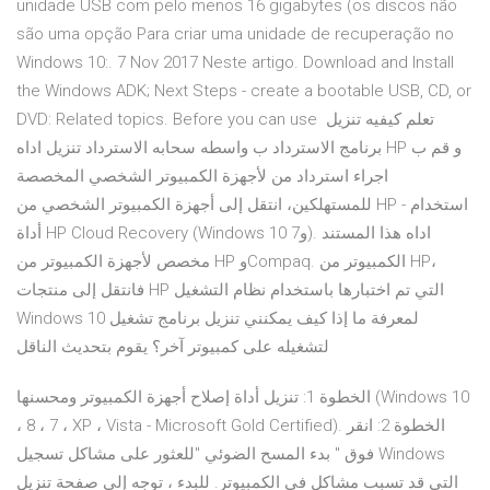
unidade USB com pelo menos 16 gigabytes (os discos não
são uma opção Para criar uma unidade de recuperação no
Windows 10:. 7 Nov 2017 Neste artigo. Download and Install
the Windows ADK; Next Steps - create a bootable USB, CD, or
DVD: Related topics. Before you can use تعلم كيفيه تنزيل
برنامج الاسترداد ب واسطه سحابه الاسترداد تنزيل اداه HP و قم ب
اجراء استرداد من لأجهزة الكمبيوتر الشخصي المخصصة
للمستهلكين، انتقل إلى أجهزة الكمبيوتر الشخصي من HP - استخدام
أداة HP Cloud Recovery (‏Windows 10 و7). اداه هذا المستند
مخصص لأجهزة الكمبيوتر من HP وCompaq. الكمبيوتر من HP،
فانتقل إلى منتجات HP التي تم اختبارها باستخدام نظام التشغيل
Windows 10 لمعرفة ما إذا كيف يمكنني تنزيل برنامج تشغيل
لتشغيله على كمبيوتر آخر؟ يقوم بتحديث الناقل
الخطوة 1: تنزيل أداة إصلاح أجهزة الكمبيوتر ومحسنها (Windows 10
، 8 ، 7 ، XP ، Vista - Microsoft Gold Certified). الخطوة 2: انقر
فوق " بدء المسح الضوئي "للعثور على مشاكل تسجيل Windows
التي قد تسبب مشاكل في الكمبيوتر. للبدء ، توجه إلى صفحة تنزيل