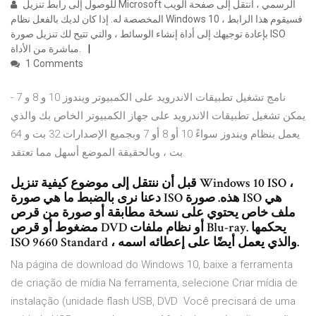
للوصول إلى رابط تنزيل Microsoft الرسمي ، انتقل إلى صفحة الويب
المخصصة له. إذا كان لديك بالفعل نظام Windows 10 ، فسيقوم هذا الرابط
بإعادة توجيهك إلى أداة إنشاء الوسائط ، والتي تتيح لك تنزيل صورة ISO
مباشرة من الأداة.
1 Comments
نامج تشغيل تطبيقات الاندرويد على الكمبيوتر ويندوز 10 و 8 و 7 -
يمكن تشغيل تطبيقات الاندرويد على جهاز الكمبيوتر الخاص بك والذي
يعمل بنظام ويندوز سواءً 10 أو 8 أو 7 وبجميع الإصدارات 32 بت و 64
بت ، وبالحقيقة الموضع أسهل مما تعتقد.
قبل أن ننتقل إلى موضوع كيفية تنزيل Windows 10 ISO ،
دعنا نرى بالضبط ما هي صورة ISO هذه. صورة ISO هي
ملف خاص يحتوي على نسخة مطابقة أو صورة من قرص
مضغوط أو قرص DVD أو نظام ملفات Blu-ray. يحكمها
ISO 9660 Standard ، والذي يعمل أيضًا على إعطائه اسمه.
Na página de download do Windows 10, baixe a ferramenta
de criação de mídia Na ferramenta, selecione Criar mídia de
instalação (unidade flash USB, DVD Você precisará de uma