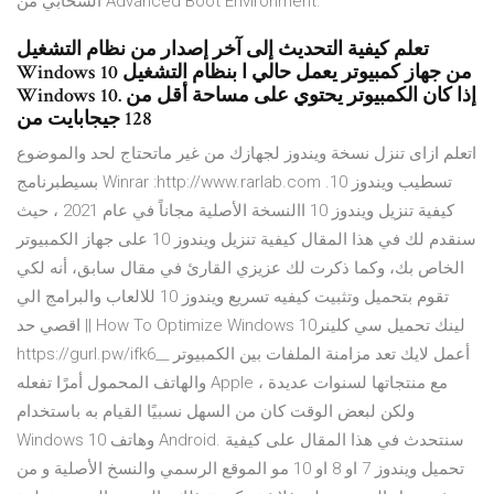
السحابي من Advanced Boot Environment.
تعلم كيفية التحديث إلى آخر إصدار من نظام التشغيل
Windows 10 من جهاز كمبيوتر يعمل حالي ا بنظام التشغيل
Windows 10. إذا كان الكمبيوتر يحتوي على مساحة أقل من
128 جيجابايت من
اتعلم ازاى تنزل نسخة ويندوز لجهازك من غير ماتحتاج لحد والموضوع
بسيطبرنامج Winrar :http://www.rarlab.com تسطيب ويندوز 10.
كيفية تنزيل ويندوز 10 االنسخة الأصلية مجاناً في عام 2021 ، حيث
سنقدم لك في هذا المقال كيفية تنزيل ويندوز 10 على جهاز الكمبيوتر
الخاص بك، وكما ذكرت لك عزيزي القارئ في مقال سابق، أنه لكي
تقوم بتحميل وتثبيت كيفيه تسريع ويندوز 10 للالعاب والبرامج الي
اقصي حد || How To Optimize Windows 10لينك تحميل سي كلينر
https://gurl.pw/ifk6__ أعمل لايك تعد مزامنة الملفات بين الكمبيوتر
والهاتف المحمول أمرًا تفعله Apple مع منتجاتها لسنوات عديدة ،
ولكن لبعض الوقت كان من السهل نسبيًا القيام به باستخدام
Windows 10 وهاتف Android. سنتحدث في هذا المقال على كيفية
تحميل ويندوز 7 او 8 او 10 مو الموقع الرسمي والنسخ الأصلية و من