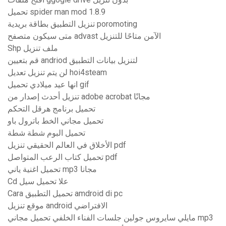
تحميل spider man mod 1.8.9
تنزيل التطبيق بطاقة بريدية poromoting
متى سيكون متصفح advast الآمن متاحًا للتنزيل
Shp ملف تنزيل
قم بتعيين andriod لتنزيل بيانات التطبيق
لن يتم تنزيل تعديل hoi4steam
انها عيد ميلادي تحميل gif
تنزيل أحدث إصدار من adobe acrobat مجانًا
تحميل برنامج هرقل التحكم
تحميل مجاني الخط باترول باو
تحميل البوم شطة شطة
الأخلاق في العالم الحقيقي تنزيل pdf
تحميل كتاب الرعب المتواصل pdf
تحميل اغنية ياني mp3 مجانا
Cd علا تحميل سيل
Cara تحميل التطبيق amdroid di pc
موقع تنزيل android الافتراضي
مايلي سايروس جولين جلسات الفناء الخلفي تحميل مجاني mp3