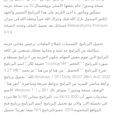
نسخة ويندوز7 خام بملفها الأصلي بروفشينال 32 بت نسخة عربية
مشكور ومأجور يا أخي الكريم على هذا البرنامج المتميز والجهد
الكبير المبذول بارك الله فيك وجزاك الله خيراً وجعله الله فى ميزان
حسناتك بعد تحميل الملف وجدته النسخة Malwarebytes Premium
4.0.4
تحميل البرنامج. التسميات: إصلاح الملفات, ترخيص مجاني حزمة
متكاملة من البرامج جد غنية و مجانية تجعلك تستغني عن كافة
البرامج التي تقوم بنفس المهام, تتكون الحزمة من 4 برامج بسيطة و
خفيفة لكل " اسم البرنامج "rcsetup144 " صورة للبرنامج " " الحجم
"3.27 MB " شرح للبرنامج " " التحميل " من هنا او من هنا " تم بحمد
الله " تحميل برنامج Windows 7 SP1 DUAL BOOT 28in1 AUG 2020
برابط مباشر. للمزيد من البرامج بروابط سريعة ومباشرة " انقر هنا ".
الاسم: Windows 7. الوصف: نسخة ويندوز 7 سيرفر باك 1 28 بـ 1
بتحديثات شهر آب 2020 64/32 بت. البرنامج مجاني 100% فلا تتردد
في تحميلة الان. والان مع تحميل البرنامج. اسم البرنامج برنامج فتح
المواقع المحجوبة 2019. حجم البرنامج 18.5 ميجا تقريبا" تحميل