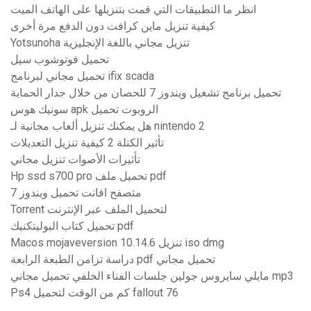
انظر ما التطبيقات التي قمت بتنزيلها على الهاتف الميت
كيفية تنزيل ماين كرافت دون الدفع مرة أخرى
Yotsunoha تنزيل مجاني باللغة الإنجليزية
تحميل فوتوشوب سيل
تحميل مجاني لبرنامج ifix scada
تحميل برنامج تشغيل ويندوز 7 للحصان من خلال جدار الحماية
سونيك هوس apk الروبوت تحميل
هل يمكنك تنزيل ألعاب مجانية لـ nintendo 2
تأثير الكتلة 2 كيفية تنزيل التعديلات
تأثيرات الأصوات تنزيل مجاني
Hp ssd s700 pro تحميل ملف pdf
متصفح افانت تحميل ويندوز 7
Torrent لتحميل الملف عبر الإنترنت
تحميل كتاب البوليتكنيك pdf
Macos mojaveversion 10.14.6 تنزيل iso dmg
دراسة تزامن الطبعة الرابعة pdf تحميل مجاني
مايلي سايروس جولين جلسات الفناء الخلفي تحميل مجاني mp3
Ps4 كم من الوقت لتحميل fallout 76