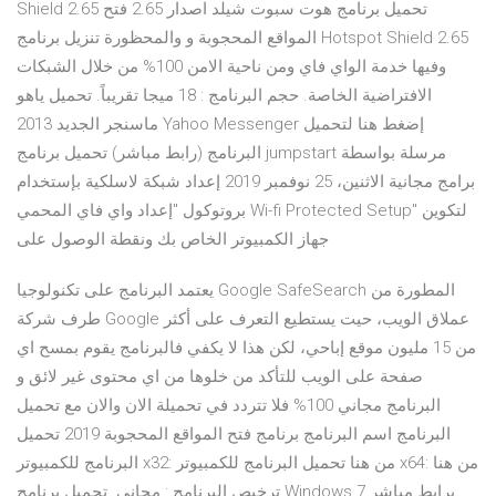
Shield 2.65 تحميل برنامج هوت سبوت شيلد اصدار 2.65 فتح
المواقع المحجوبة و والمحظورة تنزيل برنامج Hotspot Shield 2.65
وفيها خدمة الواي فاي ومن ناحية الامن 100% من خلال الشبكات
الافتراضية الخاصة. حجم البرنامج : 18 ميجا تقريباً. تحميل ياهو
ماسنجر الجديد 2013 Yahoo Messenger إضغط هنا لتحميل
البرنامج (رابط مباشر) تحميل برنامج jumpstart مرسلة بواسطة
برامج مجانية الاثنين، 25 نوفمبر 2019 إعداد شبكة لاسلكية بإستخدام
بروتوكول "إعداد واي فاي المحمي Wi-fi Protected Setup" لتكوين
جهاز الكمبيوتر الخاص بك ونقطة الوصول على
يعتمد البرنامج على تكنولوجيا Google SafeSearch المطورة من
طرف شركة Google عملاق الويب، حيت يستطيع التعرف على أكثر
من 15 مليون موقع إباحي، لكن هذا لا يكفي فالبرنامج يقوم بمسح اي
صفحة على الويب للتأكد من خلوها من اي محتوى غير لائق و
البرنامج مجاني 100% فلا تتردد في تحميلة الان والان مع تحميل
البرنامج اسم البرنامج برنامج فتح المواقع المحجوبة 2019 تحميل
البرنامج للكمبيوتر x32: من هنا تحميل البرنامج للكمبيوتر x64: من هنا
ترخيص البرنامج : مجاني. تحميل برنامج Windows 7 برابط مباشر