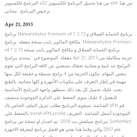
البرنامج للكمبيوتر x32: من هنا تحميل البرنامج للكمبيوتر x64: من هنا
ترخيص البرنامج : مجاني.
Apr 21, 2013
برنامج Malwarebytes Premium v4.1.2.73 برنامج الحماية العملاق و
مكافح المالوير بايت نسخة مفعلة. برنامج. Malwarebytes Premium
v4.1.2.73 برنامج الحماية العملاق و مكافح المالوير بايت نسخة
مفعلة. الموضوع في ' منتدى بـرامـج Apr 21, 2013 حزمة متكاملة من
البرامج جد غنية و مجانية تجعلك تستغني عن كافة البرامج التي تقوم
بنفس المهام, تتكون الحزمة من 4 برامج بسيطة و خفيفة لكل منها
مهمة في إطار التعرف على مكونات الأجهزة و كلها مجانية, بالطبع
يجب عليك تحميل كل بعد ذلك ستظهر واجهة البرنامج الأساسية
للتفعيل لا عليك سوى الضغط على الدائرة الموجودة منتصف
الشاشة. سيقوم البرنامج بطلب تنزيل الملف الخاص بالـ VPN قم
بالضغط على Install VPN profile الموجودة أسفل الشاشة. التعريف
ببرنامج سيلفش نت 2018. تم اصدار او نسخة من برنامج SelfishNet
عام 2007 والي وقتنا هذا يعتبر هو افضل برنامج لمعرفة الاجهزة