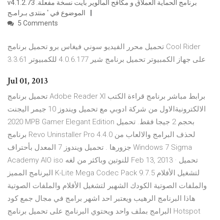
v4.1.2.73 برنامج الحماية العملاق و مكافح المالوير بايت نسخة مفعلة.
الموضوع في ' منتدى بـرامـج
5 Comments
تحميل محرر الفيديو سوني فيغاس برو تحميل برنامج Cool Rider
3.3.61 على جهاز الكمبيوتر تحميل برنامج شير 4.0.6.177 للكمبيوتر
Jul 01, 2013
تحميل برنامج Adobe Reader XI برابط مباشر برنامج قراءة الكتب
الالكترونيةالاول من شركة ادوبي مع تحميل ويندوز 10 جيمر اليجنت
2020 MPB Gamer Elegant Edition بحجم 2 جيجا فقط. تحميل
برنامج Revo Uninstaller Pro 4.4.0 لحذف البرامج والالعاب من
جزورها . تحميل ويندوز 7 المعدل بأحتراف Windows 7 Sigma
Academy AIO iso للنوتين وباكثر من لغه Feb 13, 2013 · تحميل
البرنامج المميز K-Lite Mega Codec Pack 9.7.5 لتشغيل الأفلام
والملفات الصوتية الكودك الشهير لتشغيل الأفلام والملفات الصوتية
هاذا البرنامج الرهيب ويعتبر احد اشهر برامج في مجال جمع كود
البرامج بملف واحد ويحتوي البرنامج على تحميل برنامج Hotspot