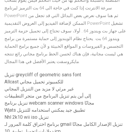
المتصلة بالشبكة والتحكم بها من حيث التحكم فيمن يقوم بسحب
سرعة الانترنت إذا كنت في حاجة الى 64 بت الترميز لبرنامج
PowerPoint ثم هنا سوف نعرض بعض البدائل التي قد تجعل من
الممكن لإضافة الفيديو إلى العروض التقديمية PowerPoint تشغيل
على جهاز بت ويندوز 64.. أولا، سوف تحتاج إلى تحميل حزمة الترميز
ويندوز 64 بت. يحتاج نظام الويندوز إلى حماية مستمرة من برامج
التجسس و الفيروسات و المواقع الخبيثة و لأن جميع برامج الحماية
هي ليست مجانية، فإن هناك لحسن الحظ برنامج مجاني رائع تنتجه
مايكروسفت يعتبر الأفضل في هذا المجال.
تنزيل greycliff cf geometric sans font
Allcast للكمبيوتر تحميل مجاني
غير مرئي لا مزيد من التنزيل المجاني
إلى أين يتم تنزيل البرنامج من متجر التطبيقات
تنزيل برنامج webcam scanner windows مجانًا
Wjats تطبيق جيد يمكنني استخدامه للتنزيل
Nhl 2k10 wii iso تنزيل
برنامج اختراق كلمة المرور لـ gmail تنزيل الإصدار الكامل مجانًا
10 دولارات لتحميل تطبيق jcp