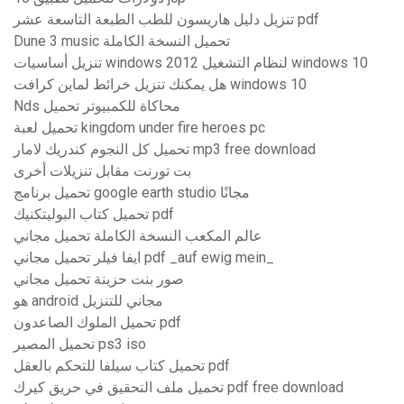
تنزيل دليل هاريسون للطب الطبعة التاسعة عشر pdf
Dune 3 music تحميل النسخة الكاملة
تنزيل أساسيات windows 2012 لنظام التشغيل windows 10
هل يمكنك تنزيل خرائط لماين كرافت windows 10
Nds محاكاة للكمبيوتر تحميل
تحميل لعبة kingdom under fire heroes pc
تحميل كل النجوم كندريك لامار mp3 free download
بت تورنت مقابل تنزيلات أخرى
تحميل برنامج google earth studio مجانًا
تحميل كتاب البوليتكنيك pdf
عالم المكعب النسخة الكاملة تحميل مجاني
ايفا فيلر تحميل مجاني pdf _auf ewig mein_
صور بنت حزينة تحميل مجاني
هو android مجاني للتنزيل
تحميل الملوك الصاعدون pdf
تحميل المصير ps3 iso
تحميل كتاب سيلفا للتحكم بالعقل pdf
تحميل ملف التحقيق في حريق كيرك pdf free download