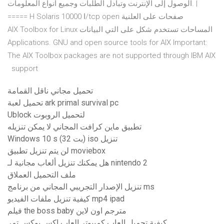
الوصول إلى الإنترنت وتبادل الطلبات وجميع أنواع المعلومات. |
===== H Solaris ‫ا‬ 10000/tcp open ‫صفحات‬ ‫على‬ ‫العلنیة‬
‫المساحات‬ ‫تستخدم‬ ‫شكل‬ ‫على‬ ‫التي‬ ‫البیانات AIX Toolbox for Linux
Applications. GNU and open source tools for AIX Important:
The AIX Toolbox packages are not supported through IBM AIX
support
تحميل مجاني ناقل القمامة
تحميل لعبة ark primal survival pc
Ublock لتحميل الروبوت
تطبيق ماين كرافت المجاني لا يمكن تنزيله
Windows 10 s (32 بت) iso تنزيل
لن يتم تنزيل تطبيق moviebox
هل يمكنك تنزيل ألعاب مجانية لـ nintendo 2
ملف التحميل العملاق
تنزيل الإصدار التجريبي المجاني من برنامج ms
كيفية تنزيل ملفات الفيديو mp4 ipad
فيلم the boss baby مترجم اون لاين
كيفية تحميل العاب كمبيوتر العاب اكس بوكس ​​تمر