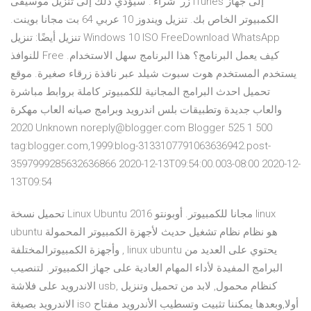
زر 'شراء'. سيؤدي ذلك إلى تنزيل موسيقى iTunes إلى جهاز
الكمبيوتر الخاص بك. تنزيل ويندوز 10 عربي 64 بت مجانا بوينت.
تنزيل أيضًا: تنزيل Windows 10 ISO FreeDownload WhatsApp
للنوافذ Free كيف يعمل البرنامج؟ هذا البرنامج سهل الاستخدام.
يستخدم المستخدم هوت سبوت شيلد عبر نافذة زرقاء صغيرة. موقع
تحميل احدث البرامج المجانية للكمبيوتر كاملة بروابط مباشرة
والعاب جديدة وتطبيقات بلس اندرويد وبرامج صيانه العاب مهكرة
2020 Unknown noreply@blogger.com Blogger 525 1 500
tag:blogger.com,1999:blog-3133107791063636942.post-
3597999285632636866 2020-12-13T09:54:00.003-08:00 2020-12-
13T09:54
تحميل نسخة Linux Ubuntu 2016 مجانا للكمبيوتر. أوبونتو linux
ubuntu هو نظام نظام تشغيل حديث لأجهزة الكمبيوتر المحمولة
وأجهزة الكمبيوترالمختلفة , linux ubuntu يحتوي على العديد من
البرامج المفيدة لأداء المهام العادية على جهاز الكمبيوتر. لتنصيب
الاندرويد على فلاشة usb, كنظام محمول, لابد من تحميل وتنزيل
الاندرويد بصيغة iso أولا,وبعدها يمكننا تثبيت وتسطيب الأندرويد مفتاح