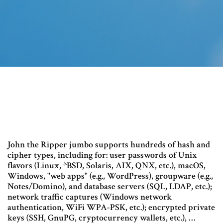
John the Ripper jumbo supports hundreds of hash and
cipher types, including for: user passwords of Unix
flavors (Linux, *BSD, Solaris, AIX, QNX, etc.), macOS,
Windows, "web apps" (e.g., WordPress), groupware (e.g.,
Notes/Domino), and database servers (SQL, LDAP, etc.);
network traffic captures (Windows network
authentication, WiFi WPA-PSK, etc.); encrypted private
keys (SSH, GnuPG, cryptocurrency wallets, etc.), …