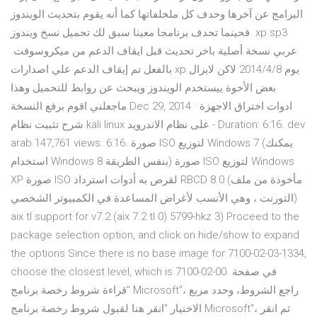
البرامج عن آخرها وحدف كل ملخلفاتها كما أنه يقوم بتحديث الويندوز
.فحينما تحدف برنامجا معينا سبق لك تحميل نسخ ويندوز xp sp3
عربي نسخة أصلية باخر تحديث قبل ايقاف الدعم من ميكروسوفت.
بالفعل تم إيقاف الدعم علي اصدارات xp يوم 2014/4/8 لاكن لايزال
بعض الأخوة ييستخدم الويندوز ويبحث عن روابط للتحميل وهذا
ماجعلني اقوم برفع النسخة Dec 29, 2014 · ادوات اختراق الاجهزة
شرح تثبيت نظام kali linux على نظام الاندرويد - Duration: 6:16. dev
arab 147,761 views. 6:16. صورة ISO لتوزيع Windows 7 (يمكنك
استخدام Windows 8 بنفس الطريقة) صورة ISO لتوزيع Windows
XP صورة ISO لقرص به أدوات استرداد RBCD 8.0 (مأخوذة من ملف
التورنت ، وهي الأنسب لأغراض المساعدة في الكمبيوتر الشخصي)
aix tl support for v7.2 (aix 7.2 tl 0) 5799-hkz 3) Proceed to the
package selection option, and click on hide/show to expand
the options Since there is no base image for 7100-02-03-1334,
choose the closest level, which is 7100-02-00. في صفحة
"قراءة شروط رخصة برنامج Microsoft"، راجع الشروط، وحدد مربع
الاختيار "انقر هنا لقبول شروط رخصة برنامج Microsoft"، ثم انقر