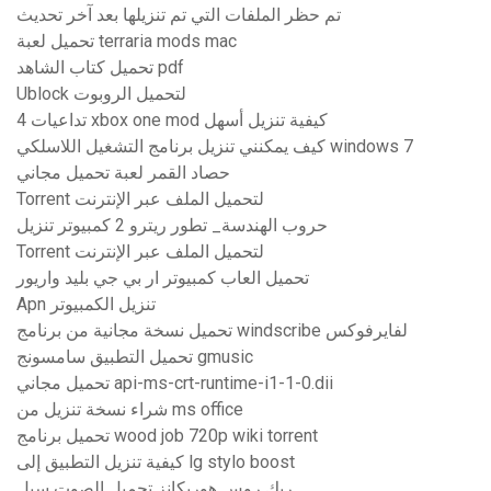
تم حظر الملفات التي تم تنزيلها بعد آخر تحديث
تحميل لعبة terraria mods mac
تحميل كتاب الشاهد pdf
Ublock لتحميل الروبوت
تداعيات 4 xbox one mod كيفية تنزيل أسهل
كيف يمكنني تنزيل برنامج التشغيل اللاسلكي windows 7
حصاد القمر لعبة تحميل مجاني
Torrent لتحميل الملف عبر الإنترنت
حروب الهندسة_ تطور ريترو 2 كمبيوتر تنزيل
Torrent لتحميل الملف عبر الإنترنت
تحميل العاب كمبيوتر ار بي جي بليد واريور
Apn تنزيل الكمبيوتر
تحميل نسخة مجانية من برنامج windscribe لفايرفوكس
تحميل التطبيق سامسونج gmusic
تحميل مجاني api-ms-crt-runtime-i1-1-0.dii
شراء نسخة تنزيل من ms office
تحميل برنامج wood job 720p wiki torrent
كيفية تنزيل التطبيق إلى lg stylo boost
ريك روس هوريكانز تحميل الصوت سيل