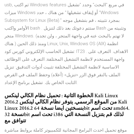
usb, ثم اكتب Windows features في مربع "البحث" وحدد "تشغيل
ميزات Windows أو إيقاف تشغيلها." من هناك ، حدد "Windows
Subsystem for Linux (Beta)." بمجرد تثبيته ، قم بتشغيل موجه
الأوامر واكتب bash . ستتم دعوتك بعد ذلك لتنزيل Bash وتثبيته من
متجر Windows. (لا تهتم بالبحث عنه في واجهة المتجر ، ولن تجده
هناك.) ومنذ ذلك الحين Linux, Unix, Windows OS (AIX) انظمة
تشغيل الحاسب الإلكتروني كورس كود: IT23 . الاهداف. التعرف على
واجهة المستخدم لانظمة التشغيل المختلفة; التعرف على الوظائف
الاساسية لانظمة التشغيل المختلفة تثبيت أدوات التدقيق: تنزيل
الملف بالنقر فوق الزر «تنزيل» (أعلاه) وحفظ الملف في القرص
الثابت الخاص بك. تشغيل برنامج الإعداد.
الخطوة الثانية : تحميل نظام الكالي لينكس Kali Linux
2016.2 من الموقع الرسمي. يتوفر نظام الكالي لينكس Kali
Linux 2016.2 بنسختين ايضا نسخة 64bit تحت اسم amd64.
نسخة 32bit تحت اسم i386 لذلك قم بتنزيل النسخة التي
تتوافق مع
موقع تحميل احدث البرامج المجانية للكمبيوتر كاملة بروابط مباشرة