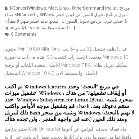
NConvertWindows، Mac، Linux، OtherCommand line utility من
صناع XNConvert و XNView. تنزيل برنامج تحويل الصور الى فيديو حجم
اصغر. تنزيل برنامج تحويل الصور الى فيديو حجم اصغر ظهر. لاحظ أن &
apos؛ قياسي & apos؛ النسخة مجانية.
6 Comments
يحتوي Win 10 ISO All in One على أنظمة تشغيل 32 بت و 64 بت.
هذه هي أحدث صورة ISO متعددة الإصدارات لتثبيت Windows 10
الأصلي متعدد اللغات أو ترقية Windows 7 PC. يمكنك تنزيل نظام
التشغيل Windows 10 AIO الأصلي والمنشط الان.
ثم اكتب Windows features في مربع "البحث" وحدد
"تشغيل ميزات Windows أو إيقاف تشغيلها." من هناك ،
حدد "Windows Subsystem for Linux (Beta)." بمجرد تثبيته
، قم بتشغيل موجه الأوامر واكتب bash . ستتم دعوتك بعد
ذلك لتنزيل Bash وتثبيته من متجر Windows. (لا تهتم بالبحث
عنه في واجهة المتجر ، ولن تجده هناك.) ومنذ ذلك الحين
يعتبر برنامج IObit Uninstaller أذاة فعالة لحدف البرامج عن آخرها
واقتلاعها من جدورها دون ترك آثارها ،بحيث يعمل البرنامج على إزلة